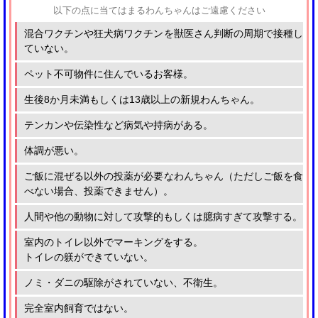
以下の点に当てはまるわんちゃんはご遠慮ください
混合ワクチンや狂犬病ワクチンを獣医さん判断の周期で接種し
ていない。
ペット不可物件に住んでいるお客様。
生後8か月未満もしくは13歳以上の新規わんちゃん。
テンカンや伝染性など病気や持病がある。
体調が悪い。
ご飯に混ぜる以外の投薬が必要なわんちゃん（ただしご飯を食
べない場合、投薬できません）。
人間や他の動物に対して攻撃的もしくは臆病すぎて攻撃する。
室内のトイレ以外でマーキングをする。
トイレの躾ができていない。
ノミ・ダニの駆除がされていない、不衛生。
完全室内飼育ではない。